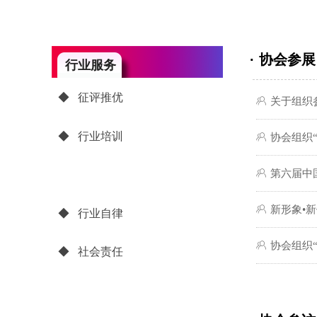
· 协会参展
行业服务
◆ 征评推优
ꁘ
关于组织
◆ 征评推优
◆ 行业培训
ꁘ
协会组织
ꁘ
第六届中
◆ 行业培训
◆ 交流合作
ꁘ
新形象•
◆ 行业自律
◆ 交流合作
ꁘ
协会组织
◆ 行业自律
◆ 社会责任
◆ 社会责任