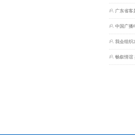
ꁘ
广东省客
ꁘ
中国广播
ꁘ
我会组织
ꁘ
畅叙情谊