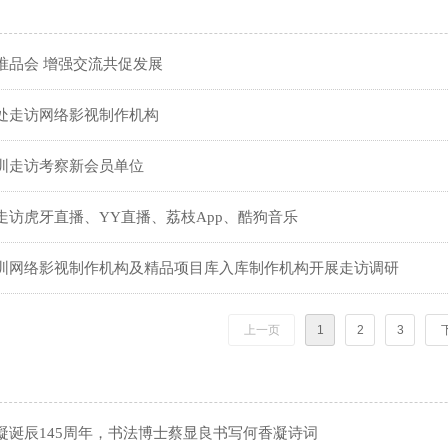
唯品会 增强交流共促发展
处走访网络影视制作机构
圳走访考察新会员单位
走访虎牙直播、YY直播、荔枝App、酷狗音乐
圳网络影视制作机构及精品项目库入库制作机构开展走访调研
上一页
1
2
3
凝诞辰145周年，书法博士蔡显良书写何香凝诗词