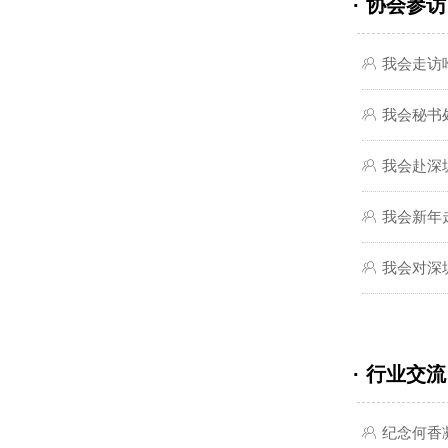
· 协会参访
ꁘ
我会走访
ꁘ
我会秘书
ꁘ
我会赴深
ꁘ
我会新年
ꁘ
我会对深
· 行业交流
ꁘ
纪念何香