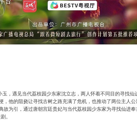
玉，遇见当代荔枝园少东家沈立志，两人怀着不同目的寻找仙进
梗，他的阻挠让寻找古树之路充满了危机，也推动了两位主人公
典故为引，通过唐朝宫廷贵妃与当代荔枝园少东家为寻找仙进奉
短剧。